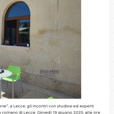
ne”, a Lecce, gli incontri con studiosi ed esperti
o romano di Lecce. Giovedì 19 giugno 2025, alle ore