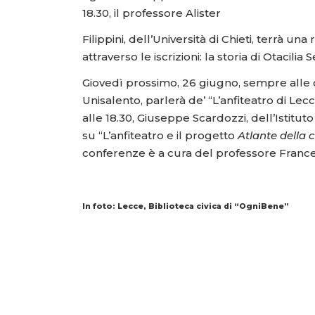
18.30, il professore Alister
Filippini, dell’Università di Chieti, terrà un
attraverso le iscrizioni: la storia di Otacilia 
Giovedì prossimo, 26 giugno, sempre alle o
Unisalento, parlerà de’ “L’anfiteatro di Lec
alle 18.30, Giuseppe Scardozzi, dell’Istitut
su “L’anfiteatro e il progetto
Atlante della c
conferenze è a cura del professore France
In foto: Lecce, Biblioteca civica di “OgniBene”