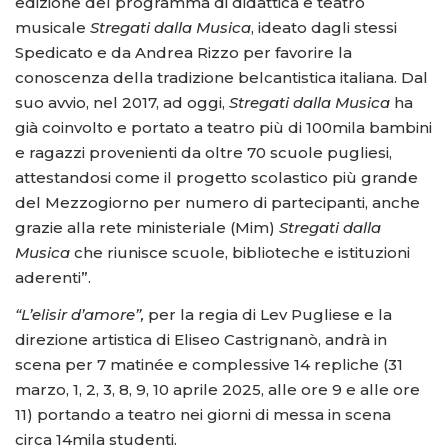
edizione del programma di didattica e teatro
musicale
Stregati dalla Musica
, ideato dagli stessi
Spedicato e da Andrea Rizzo per favorire la
conoscenza della tradizione belcantistica italiana. Dal
suo avvio, nel 2017, ad oggi,
Stregati dalla Musica
ha
già coinvolto e portato a teatro più di 100mila bambini
e ragazzi provenienti da oltre 70 scuole pugliesi,
attestandosi come il progetto scolastico più grande
del Mezzogiorno per numero di partecipanti, anche
grazie alla rete ministeriale (Mim)
Stregati dalla
Musica
che riunisce scuole, biblioteche e istituzioni
aderenti”.
“L’elisir d’amore”,
per la regia di Lev Pugliese e la
direzione artistica di Eliseo Castrignanò,
andrà in
scena per 7 matinée e complessive 14 repliche (31
marzo, 1, 2, 3, 8, 9, 10 aprile 2025, alle ore 9 e alle ore
11) portando a teatro nei giorni di messa in scena
circa 14mila studenti.