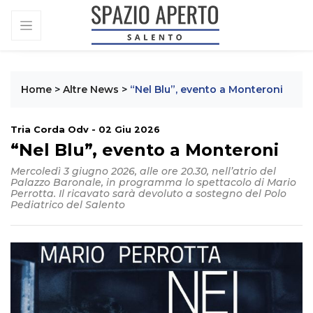
Home
>
Altre News
>
“Nel Blu”, evento a Monteroni
Tria Corda Odv - 02 Giu 2026
“Nel Blu”, evento a Monteroni
Mercoledì 3 giugno 2026, alle ore 20.30, nell’atrio del
Palazzo Baronale, in programma lo spettacolo di Mario
Perrotta. Il ricavato sarà devoluto a sostegno del Polo
Pediatrico del Salento