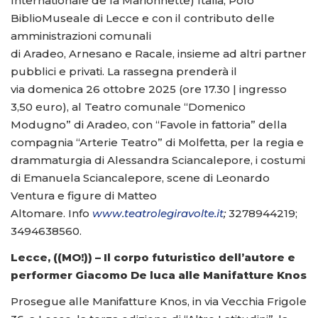
Internationale de la Marionnette) Italia, Polo
BiblioMuseale di Lecce e con il contributo delle
amministrazioni comunali
di Aradeo, Arnesano e Racale, insieme ad altri partner
pubblici e privati. La rassegna prenderà il
via domenica 26 ottobre 2025 (ore 17.30 | ingresso
3,50 euro), al Teatro comunale “Domenico
Modugno” di Aradeo, con “Favole in fattoria” della
compagnia “Arterie Teatro” di Molfetta, per la regia e
drammaturgia di Alessandra Sciancalepore, i costumi
di Emanuela Sciancalepore, scene di Leonardo
Ventura e figure di Matteo
Altomare. Info
www.teatrolegiravolte.it
;
3278944219;
3494638560.
Lecce, ((MO!)) – Il corpo futuristico dell’autore e
performer Giacomo De luca alle Manifatture Knos
Prosegue alle Manifatture Knos, in via Vecchia Frigole