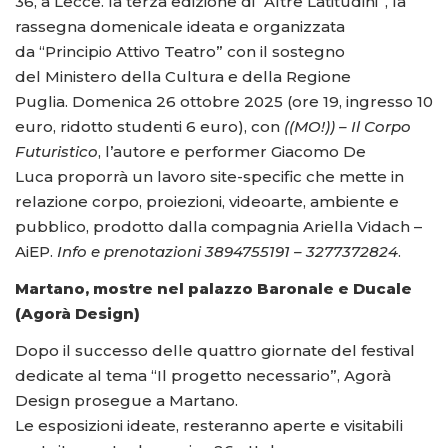
36, a Lecce. la terza edizione di “Altre Latitudini”, la
rassegna domenicale ideata e organizzata
da “Principio Attivo Teatro” con il sostegno
del Ministero della Cultura e della Regione
Puglia. Domenica 26 ottobre 2025 (ore 19, ingresso 10
euro, ridotto studenti 6 euro), con
((MO!)) – Il Corpo
Futuristico
, l’autore e performer Giacomo De
Luca proporrà un lavoro site-specific che mette in
relazione corpo, proiezioni, videoarte, ambiente e
pubblico, prodotto dalla compagnia Ariella Vidach –
AiEP.
Info e prenotazioni 3894755191 – 3277372824
.
Martano, mostre nel palazzo Baronale e Ducale
(Agorà Design)
Dopo il successo delle quattro giornate del festival
dedicate al tema “Il progetto necessario”, Agorà
Design prosegue a Martano.
Le esposizioni ideate, resteranno aperte e visitabili