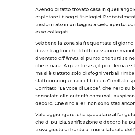
Avendo di fatto trovato casa in quell’angolo
espletare i bisogni fisiologici. Probabilmen
trasformato in un bagno a cielo aperto, con 
esso collegati.
Sebbene la zona sia frequentata di giorno e
davanti agli occhi di tutti, nessuno è mai i
diventato
off limits
, al punto che tutti se 
che emana. A quanto si sa, il problema è s
ma si è trattato solo di sfoghi verbali rimba
stati comunque raccolti da un Comitato spon
Comitato “La voce di Lecce”, che nero su b
segnalato alle autorità comunali, auspicando
decoro. Che sino a ieri non sono stati ancora
Vale aggiungere, che speculare all’angolo 
che di pulizia, sanificazione e decoro ha p
trova giusto di fronte al muro laterale dell’