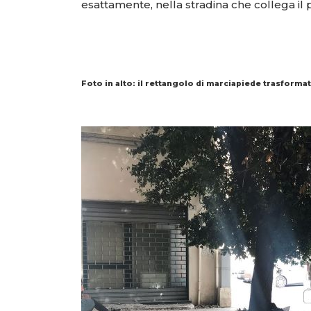
esattamente, nella stradina che collega il p
Foto in alto: il rettangolo di marciapiede trasforma