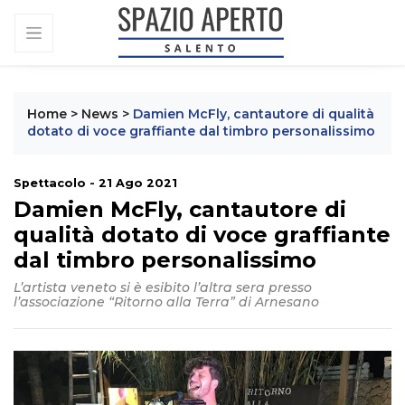
Home
>
News
>
Damien McFly, cantautore di qualità
dotato di voce graffiante dal timbro personalissimo
Spettacolo - 21 Ago 2021
Damien McFly, cantautore di
qualità dotato di voce graffiante
dal timbro personalissimo
L’artista veneto si è esibito l’altra sera presso
l’associazione “Ritorno alla Terra” di Arnesano