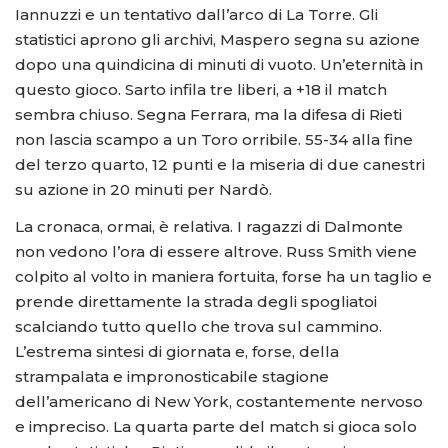
Iannuzzi e un tentativo dall’arco di La Torre. Gli
statistici aprono gli archivi, Maspero segna su azione
dopo una quindicina di minuti di vuoto. Un’eternità in
questo gioco. Sarto infila tre liberi, a +18 il match
sembra chiuso. Segna Ferrara, ma la difesa di Rieti
non lascia scampo a un Toro orribile. 55-34 alla fine
del terzo quarto, 12 punti e la miseria di due canestri
su azione in 20 minuti per Nardò.
La cronaca, ormai, è relativa. I ragazzi di Dalmonte
non vedono l’ora di essere altrove. Russ Smith viene
colpito al volto in maniera fortuita, forse ha un taglio e
prende direttamente la strada degli spogliatoi
scalciando tutto quello che trova sul cammino.
L’estrema sintesi di giornata e, forse, della
strampalata e impronosticabile stagione
dell’americano di New York, costantemente nervoso
e impreciso. La quarta parte del match si gioca solo