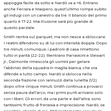
appoggia facile da sotto e Nardò va a +6. Entrano
anche Ferrara e Maspero, quest’ultimo rompe subito
gli indugi con un canestro da tre. Il bilancio del primo
quarto è 17-22. Mai illusione sarà più grande di
questo parziale.
Smith rientra sul parquet, ma non riesce a sbloccarsi.
I reatini difendono su di lui con intensità doppia. Dopo
tre minuti, comunque, i padroni di casa rimettono
tutto in parità (22-22). Rientrano Parravicini e Stewart
jr., Dalmonte rimescola gli uomini per gelare
l’abbrivio della squadra in maglia bianca, che ora
difende a tutto campo. Nardò si sblocca nella
seconda frazione con Iannuzzi dalla lunetta (1/2)
dopo oltre cinque minuti. Smith continua a provarci
senza paura dall’arco, ma i primi punti arrivano solo
con i liberi. Gli errori, da una parte e dall’altra, sono
tantissimi, frutto di frenesia e imprecisione. Nardò, se