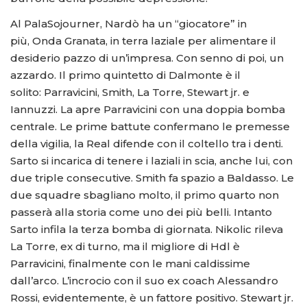
Al PalaSojourner, Nardò ha un “giocatore” in
più, Onda Granata, in terra laziale per alimentare il
desiderio pazzo di un’impresa. Con senno di poi, un
azzardo. Il primo quintetto di Dalmonte è il
solito: Parravicini, Smith, La Torre, Stewart jr. e
Iannuzzi. La apre Parravicini con una doppia bomba
centrale. Le prime battute confermano le premesse
della vigilia, la Real difende con il coltello tra i denti.
Sarto si incarica di tenere i laziali in scia, anche lui, con
due triple consecutive. Smith fa spazio a Baldasso. Le
due squadre sbagliano molto, il primo quarto non
passerà alla storia come uno dei più belli. Intanto
Sarto infila la terza bomba di giornata. Nikolic rileva
La Torre, ex di turno, ma il migliore di Hdl è
Parravicini, finalmente con le mani caldissime
dall’arco. L’incrocio con il suo ex coach Alessandro
Rossi, evidentemente, è un fattore positivo. Stewart jr.