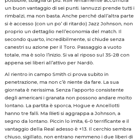
possibile, sbaglia di più. RSR lentamente accumula
un buon vantaggio di sei punti. Iannuzzi prende tutti i
rimbalzi, ma non basta. Anche perché dall’altra parte
si è accesso (con un po’ di ritardo) Jazz Johnson, non
proprio un dettaglio nell’economia del match. Il
secondo quarto, incredibilmente, si chiude senza
canestri su azione per il Toro. Passaggio a vuoto
totale, ma è solo l’inizio. Si va al riposo sul 35-28 con
appena sei liberi all’attivo per Nardò.
Al rientro in campo Smith ci prova subito in
penetrazione, ma non c’è niente da fare. La sua
giornata è nerissima. Senza l’apporto consistente
degli americani i granata non possono andare molto
lontano. La partita è sporca, Hogue e Ancellotti
hanno tre falli. Ma Rieti si aggrappa a Johnson, a
segno da lontano. Piccin lo imita, 6-0 terrificante e il
vantaggio della Real adesso è +13. Il cerchio sembra
chiuso, sigillato, non entrano nemmeno i due liberi di